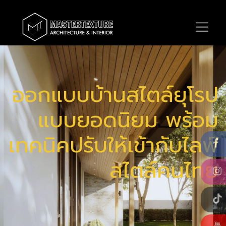
ออกแบบบ้านสไตล์ยุโรป
แบบยอดนิยม พร้อม
เทคนิคปรับให้เข้ากับไลฟ์
สไตล์คนไทย
​